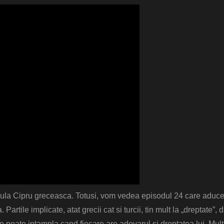
nsula Cipru greceasca. Totusi, vom vedea episodul 24 care aduce
Partile implicate, atat grecii cat si turcii, tin mult la „dreptate”, d
e poate intampla cand fiecare are adevarul si dreptatea lui. Mul