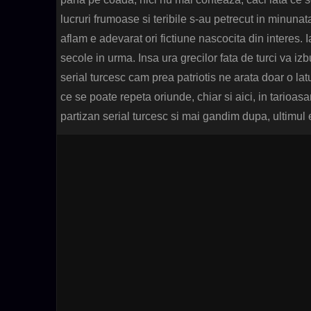
lucruri frumoase si teribile s-au petrecut in minuna
aflam e adevarat ori fictiune nascocita din interes. I
secole in urma. Insa ura grecilor fata de turci va iz
serial turcesc cam prea patriotis ne arata doar o lat
ce se poate repeta oriunde, chiar si aici, in tarioas
partizan serial turcesc si mai gandim dupa, ultimul