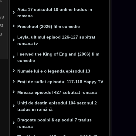
Abia 17 episodul 10 online tradus in
romana
eva
st
Preschool (2026) film comedie
ca
Leyla, ultimul episod 126-127 subitrat
romana tv
I served the King of England (2006) film
comedie
Numele lui e o legenda episodul 13
Frați de suflet episodul 117-118 Hapyy TV
Mireasa episodul 427 subtitrat romana
Uniți de destin episodul 104 sezonul 2
tradus in română
Dragoste posibilă episodul 7 tradus
romana