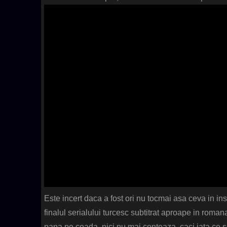
Este incert daca a fost ori nu tocmai asa ceva in i
finalul serialului turcesc subtitrat aproape in romana. 
pana pe coada, nici nu mai conteaza, caci iata ce s