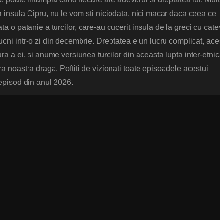
ta insula Cipru, nu le vom sti niciodata, nici macar daca ceea ce
ata o patanie a turcilor, care-au cucerit insula de la greci cu cat
bucni intr-o zi din decembrie. Dreptatea e un lucru complicat, ace
ura a ei, si anume versiunea turcilor din aceasta lupta inter-etni
ara noastra draga. Poftiti de vizionati toate episoadele acestui
 episod din anul 2026.