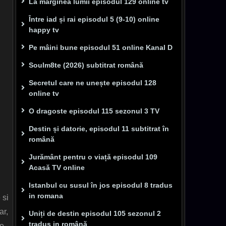
La marginea lumii episodul 129 online tv
Între iad și rai episodul 5 (9-10) online
happy tv
Pe mâini bune episodul 51 online Kanal D
Soulm8te (2026) subtitrat română
Secretul care ne unește episodul 128
online tv
O dragoste episodul 115 sezonul 3 TV
Destin și datorie, episodul 11 subtitrat în
română
Jurământ pentru o viață episodul 109
Acasă TV online
Istanbul cu susul în jos episodul 8 tradus
in romana
 si
ar,
Uniți de destin episodul 105 sezonul 2
tradus in română
te