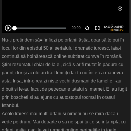
Nu-ți pretindem să=i înfiezi pe orfanii ăștia, doar să te pui în
locul lor din episdul 50 al serialului dramatic turcesc. Iata-i,
continuă să hoinărească online subtitrat cumva în română.
Știm rezumatul chiar de la ei, cică s-ar fi mutat în pădure cu
părinții lor și acolo au trăit fericiți dar tu nu încerca manevră
asta. Insa, intr-o rea zi niste vechi dusmani de famelie i-au
dibuit si le-au facut de petrecanie tatalui si mamei. Ei au fugit
prin boscheti si au ajuns cu autostopul tocmai in orasul
Istanbul.
Acolo traiesc mai multi orfani si nimeni nu se mira daca-i
vede pe drum. Mai departe o sa ne spui tu ce se intampla cu
orfanii astia, caci le vei urmarii online peripetiile in toate