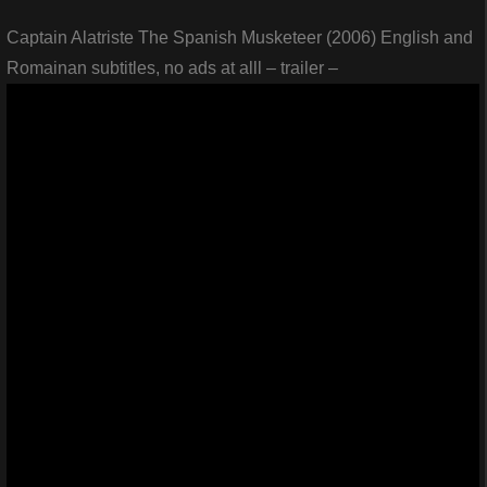
Captain Alatriste The Spanish Musketeer (2006) English and
Romainan subtitles, no ads at alll – trailer –