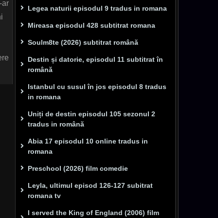
-ar
Legea naturii episodul 9 tradus in romana
i
Mireasa episodul 428 subtitrat romana
i
Soulm8te (2026) subtitrat română
ere
Destin și datorie, episodul 11 subtitrat în
română
Istanbul cu susul în jos episodul 8 tradus
in romana
Uniți de destin episodul 105 sezonul 2
tradus in română
Abia 17 episodul 10 online tradus in
romana
Preschool (2026) film comedie
Leyla, ultimul episod 126-127 subitrat
romana tv
I served the King of England (2006) film