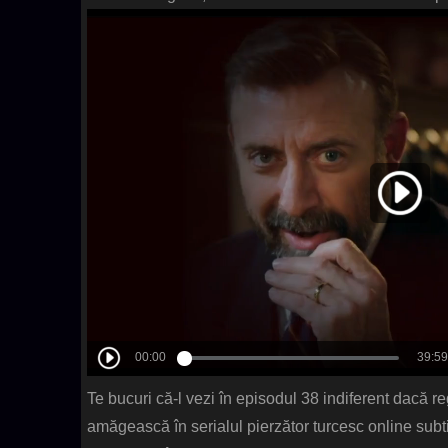
Te bucuri că-l vezi în episodul 38 indiferent dacă reg
amăgească în serialul pierzător turcesc online subt