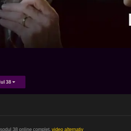
ul 38
pisodul 38 online complet.
video alternativ