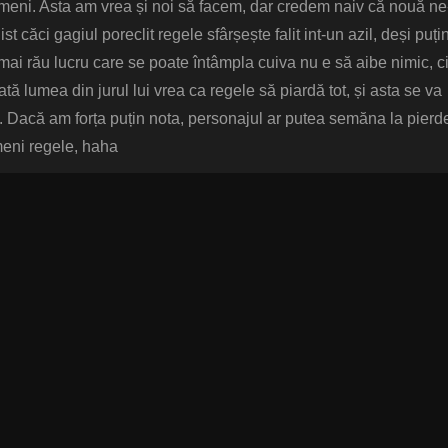
 nimeni. Asta am vrea și noi să facem, dar credem naiv că nouă ne
st căci gagiul poreclit regele sfârșește falit int-un azil, deși puțin
 mai rău lucru care se poate întâmpla cuiva nu e să aibe nimic, c
tă lumea din jurul lui vrea ca regele să piardă tot, și asta se va
ti. Dacă am forța puțin nota, personajul ar putea semăna la pierd
meni regele, haha