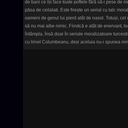
de bani ce își face toate poftele fără să-i pese de
păsa de ceilalati. Este firește un serial cu talc morali
oameni de genul lui pierd atât de nasol. Totuși, cel
să nu mai aibe nimic. Fiindcă e atât de enervant, toa
întâmpla, însă doar în seriale moralizatoare turceș
cu Irinel Columbeanu, deși aceluia nu-i spunea ni