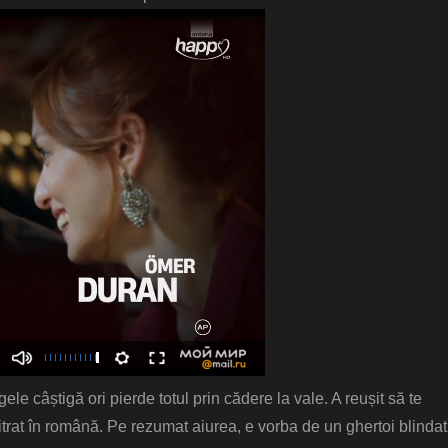
ele câștigă ori pierde totul prin cădere la vale. A reușit să te
itrat în română. Pe rezumat aiurea, e vorba de un ghertoi blindat