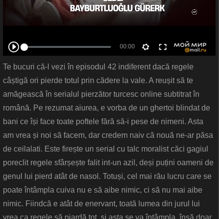
Te bucuri că-l vezi în episodul 42 indiferent dacă regele
câștigă ori pierde totul prin cădere la vale. A reușit să te
amăgească în serialul pierzător turcesc online subtitrat în
română. Pe rezumat aiurea, e vorba de un ghertoi blindat de
bani ce își face toate poftele fără să-i pese de nimeni. Asta
am vrea și noi să facem, dar credem naiv că nouă ne-ar păsa
de ceilalati. Este firește un serial cu talc moralist căci gagiul
poreclit regele sfârșește falit int-un azil, deși puțini oameni de
genul lui pierd atât de nasol. Totuși, cel mai rău lucru care se
poate întâmpla cuiva nu e să aibe nimic, ci să nu mai aibe
nimic. Fiindcă e atât de enervant, toată lumea din jurul lui
vrea ca regele să piardă tot, și asta se va întâmpla, însă doar