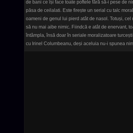
de bani ce își face toate poftele fără să-i pese de
păsa de ceilalati. Este firește un serial cu talc morali
oameni de genul lui pierd atât de nasol. Totuși, cel
să nu mai aibe nimic. Fiindcă e atât de enervant, toa
întâmpla, însă doar în seriale moralizatoare turceș
cu Irinel Columbeanu, deși aceluia nu-i spunea ni