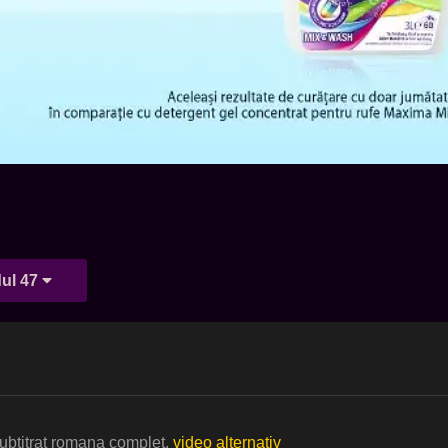
ul 47
subtitrat romana complet.
video alternativ