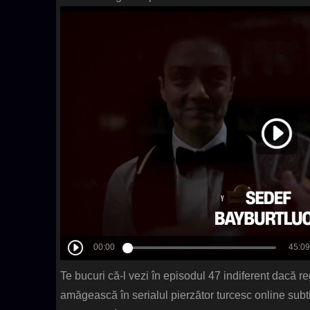
Te bucuri că-l vezi în episodul 47 indiferent dacă reg
amăgească în serialul pierzător turcesc online subt