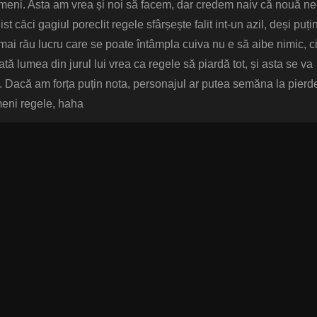
 nimeni. Asta am vrea și noi să facem, dar credem naiv că nouă ne
st căci gagiul poreclit regele sfârșește falit int-un azil, deși puțin
 mai rău lucru care se poate întâmpla cuiva nu e să aibe nimic, c
tă lumea din jurul lui vrea ca regele să piardă tot, și asta se va
ti. Dacă am forța puțin nota, personajul ar putea semăna la pierd
meni regele, haha