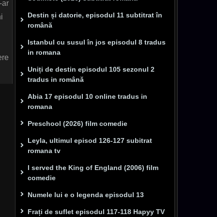
-ar
Destin și datorie, episodul 11 subtitrat în
i
română
i
Istanbul cu susul în jos episodul 8 tradus
in romana
ere
Uniți de destin episodul 105 sezonul 2
tradus in română
Abia 17 episodul 10 online tradus in
romana
Preschool (2026) film comedie
Leyla, ultimul episod 126-127 subitrat
romana tv
I served the King of England (2006) film
comedie
Numele lui e o legenda episodul 13
Frați de suflet episodul 117-118 Hapyy TV