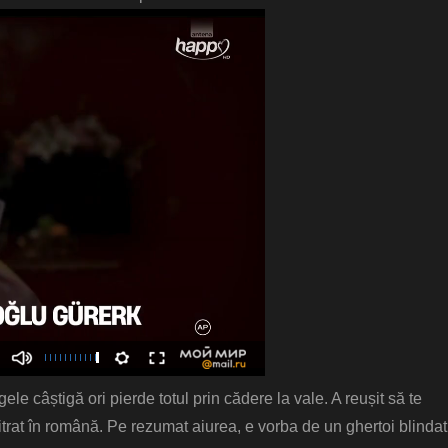
ele câștigă ori pierde totul prin cădere la vale. A reușit să te
itrat în română. Pe rezumat aiurea, e vorba de un ghertoi blindat