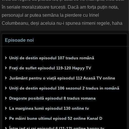
în seriale moralizatoare turcești. Dacă am forța puțin nota,
personajul ar putea semăna la pierdere cu Irinel
Columbeanu, deși aceluia nu-i spunea nimeni regele, haha
Episoade noi
Uniți de destin episodul 107 tradus română
Frați de suflet episodul 119-120 Hapyy TV
Jurământ pentru o viață episodul 112 Acasă TV online
Uniți de destin episodul 106 sezonul 2 tradus in română
Dragoste posibilă episodul 8 tradus romana
La marginea lumii episodul 130 online tv
Pe mâini bune ultimul episod 52 online Kanal D
Între iad și rai episodul 6 (11-12) online happy tv