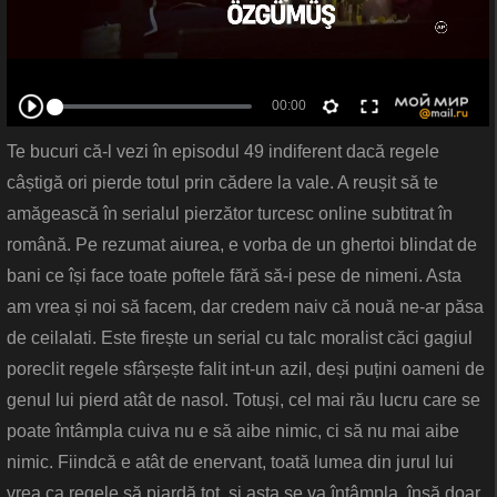
Te bucuri că-l vezi în episodul 49 indiferent dacă regele
câștigă ori pierde totul prin cădere la vale. A reușit să te
amăgească în serialul pierzător turcesc online subtitrat în
română. Pe rezumat aiurea, e vorba de un ghertoi blindat de
bani ce își face toate poftele fără să-i pese de nimeni. Asta
am vrea și noi să facem, dar credem naiv că nouă ne-ar păsa
de ceilalati. Este firește un serial cu talc moralist căci gagiul
poreclit regele sfârșește falit int-un azil, deși puțini oameni de
genul lui pierd atât de nasol. Totuși, cel mai rău lucru care se
poate întâmpla cuiva nu e să aibe nimic, ci să nu mai aibe
nimic. Fiindcă e atât de enervant, toată lumea din jurul lui
vrea ca regele să piardă tot, și asta se va întâmpla, însă doar