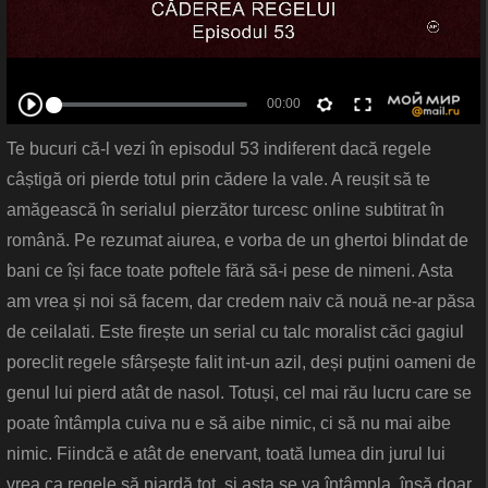
Te bucuri că-l vezi în episodul 53 indiferent dacă regele
câștigă ori pierde totul prin cădere la vale. A reușit să te
amăgească în serialul pierzător turcesc online subtitrat în
română. Pe rezumat aiurea, e vorba de un ghertoi blindat de
bani ce își face toate poftele fără să-i pese de nimeni. Asta
am vrea și noi să facem, dar credem naiv că nouă ne-ar păsa
de ceilalati. Este firește un serial cu talc moralist căci gagiul
poreclit regele sfârșește falit int-un azil, deși puțini oameni de
genul lui pierd atât de nasol. Totuși, cel mai rău lucru care se
poate întâmpla cuiva nu e să aibe nimic, ci să nu mai aibe
nimic. Fiindcă e atât de enervant, toată lumea din jurul lui
vrea ca regele să piardă tot, și asta se va întâmpla, însă doar