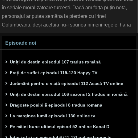
în seriale moralizatoare turcești. Dacă am forța puțin nota,
personajul ar putea semăna la pierdere cu Irinel
Columbeanu, deși aceluia nu-i spunea nimeni regele, haha
Episoade noi
Uniți de destin episodul 107 tradus română
Frați de suflet episodul 119-120 Hapyy TV
Jurământ pentru o viață episodul 112 Acasă TV online
Uniți de destin episodul 106 sezonul 2 tradus in română
Dragoste posibilă episodul 8 tradus romana
La marginea lumii episodul 130 online tv
Pe mâini bune ultimul episod 52 online Kanal D
Între iad și rai episodul 6 (11-12) online happy tv