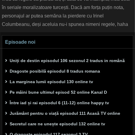
în seriale moralizatoare turcești. Dacă am forța puțin nota,
personajul ar putea semăna la pierdere cu Irinel
Columbeanu, deși aceluia nu-i spunea nimeni regele, haha
Episoade noi
Uniți de destin episodul 106 sezonul 2 tradus in română
Dragoste posibilă episodul 8 tradus romana
La marginea lumii episodul 130 online tv
Pe mâini bune ultimul episod 52 online Kanal D
Între iad și rai episodul 6 (11-12) online happy tv
Jurământ pentru o viață episodul 111 Acasă TV online
Secretul care ne unește episodul 132 online tv
O dragoste episodul 117 sezonul 3 TV