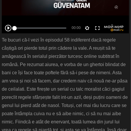
Te bucuri că-l vezi în episodul 58 indiferent dacă regele
câștigă ori pierde totul prin cădere la vale. A reușit să te
amăgească în serialul pierzător turcesc online subtitrat în
română. Pe rezumat aiurea, e vorba de un ghertoi blindat de
bani ce își face toate poftele fără să-i pese de nimeni. Asta
am vrea și noi să facem, dar credem naiv că nouă ne-ar păsa
de ceilalati. Este firește un serial cu talc moralist căci gagiul
poreclit regele sfârșește falit int-un azil, deși puțini oameni de
genul lui pierd atât de nasol. Totuși, cel mai rău lucru care se
poate întâmpla cuiva nu e să aibe nimic, ci să nu mai aibe
nimic. Fiindcă e atât de enervant, toată lumea din jurul lui
vrea ca regele să piardă tot, și asta se va întâmpla, însă doar