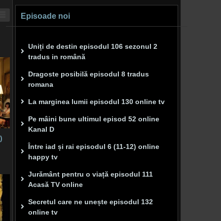
Episoade noi
Uniți de destin episodul 106 sezonul 2
tradus in română
Dragoste posibilă episodul 8 tradus
romana
La marginea lumii episodul 130 online tv
Pe mâini bune ultimul episod 52 online
Kanal D
)
Între iad și rai episodul 6 (11-12) online
happy tv
Jurământ pentru o viață episodul 111
Acasă TV online
Secretul care ne unește episodul 132
online tv