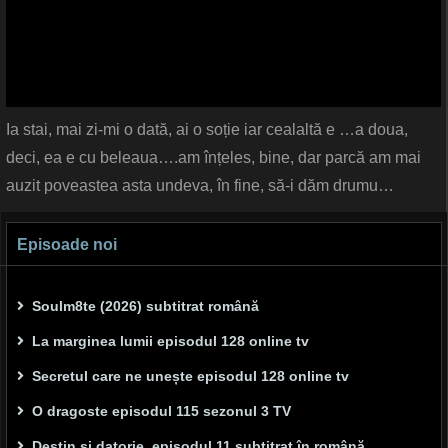
Ia stai, mai zi-mi o dată, ai o soție iar cealaltă e …a doua,
deci, ea e cu beleaua….am înțeles, bine, dar parcă am mai
auzit poveastea asta undeva, în fine, să-i dăm drumu…
Episoade noi
Soulm8te (2026) subtitrat română
La marginea lumii episodul 128 online tv
Secretul care ne unește episodul 128 online tv
O dragoste episodul 115 sezonul 3 TV
Destin și datorie, episodul 11 subtitrat în română