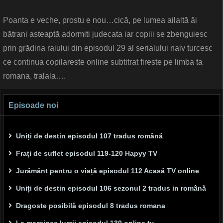
Poanta e veche, prostu e nou…cică, pe lumea ailaltă ăi
bătrani asteaptă adormiti judecata iar copiii se zbenguiesc
prin grădina raiului din episodul 29 al serialului naiv turcesc
ce continua copilareste online subtitrat fireste pe limba ta
romana, tralala….
Episoade noi
Uniți de destin episodul 107 tradus română
Frați de suflet episodul 119-120 Hapyy TV
Jurământ pentru o viață episodul 112 Acasă TV online
Uniți de destin episodul 106 sezonul 2 tradus in română
Dragoste posibilă episodul 8 tradus romana