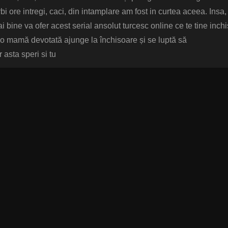
i ore intregi, caci, din intamplare am fost in curtea aceea. Insa,
i bine va ofer acest serial ansolut turcesc online ce te tine inchi
ic, o mamă devotată ajunge la închisoare și se luptă să
 asta speri si tu