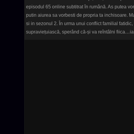
episodul 65 online subtitrat în rumână. As putea vorb
putin aiurea sa vorbesti de propria ta inchisoare. Ma
si in sezonul 2. În urma unui conflict familial fatid
supraviețuiască, sperând că-și va reîntâlni fiica…iar