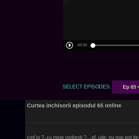
SELECT EPISODES:
Ep 65
Curtea inchisorii episodul 65 online
cmf io ?..cu mine vorbesti ?…pf, uite, nu mai pot de 