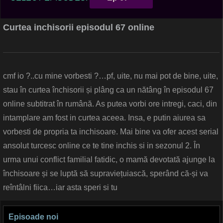
Curtea inchisorii episodul 67 online
cmf io ?..cu mine vorbesti ?…pf, uite, nu mai pot de bine, uite,
stau în curtea închisorii și plâng ca un nătâng în episodul 67
online subtitrat în rumână. As putea vorbi ore intregi, caci, din
intamplare am fost in curtea aceea. Insa, e putin aiurea sa
vorbesti de propria ta inchisoare. Mai bine va ofer acest serial
ansolut turcesc online ce te tine inchis si in sezonul 2. În
urma unui conflict familial fatidic, o mamă devotată ajunge la
închisoare și se luptă să supraviețuiască, sperând că-și va
reîntâlni fiica…iar asta speri si tu
Episoade noi