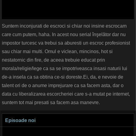
Suntem inconjurati de escroci si chiar noi insine escrocam
care cum putem, haha. In acest nou serial înşelător dar nu
impostor turcesc va trebui sa aburesti un escroc profesionist
sau chiar mai multi. Omul e viclean, mincinos, hot si
nestatornic din fire, de aceea trebuie educat prin
morala/religie/lege ca sa se impotriveasca insasi naturii lui
de-a insela ca sa obtina ce-si doreste.Ei, da, e nevoie de
talent ori de o anume imprejurare ca sa facem asta, dar o
data cu liberalizarea escorcheriei care s-a mutat pe internet,
suntem tot mai presati sa facem asa manevre.
Episoade noi