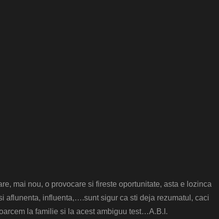
are, mai nou, o provocare si fireste oportunitate, asta e lozinca
i aflunenta, influenta,….sunt sigur ca sti deja rezumatul, caci
toarcem la familie si la acest ambiguu test…A.B.I.