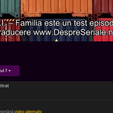
ul 7
itrat
t română.
video alternativ