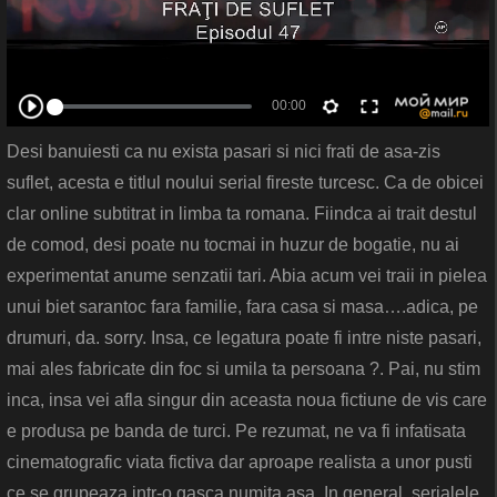
Desi banuiesti ca nu exista pasari si nici frati de asa-zis
suflet, acesta e titlul noului serial fireste turcesc. Ca de obicei
clar online subtitrat in limba ta romana. Fiindca ai trait destul
de comod, desi poate nu tocmai in huzur de bogatie, nu ai
experimentat anume senzatii tari. Abia acum vei traii in pielea
unui biet sarantoc fara familie, fara casa si masa….adica, pe
drumuri, da. sorry. Insa, ce legatura poate fi intre niste pasari,
mai ales fabricate din foc si umila ta persoana ?. Pai, nu stim
inca, insa vei afla singur din aceasta noua fictiune de vis care
e produsa pe banda de turci. Pe rezumat, ne va fi infatisata
cinematografic viata fictiva dar aproape realista a unor pusti
ce se grupeaza intr-o gasca numita asa. In general, serialele