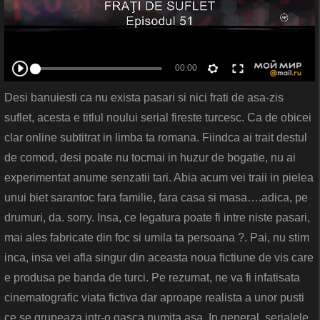
Desi banuiesti ca nu exista pasari si nici frati de asa-zis
suflet, acesta e titlul noului serial fireste turcesc. Ca de obicei
clar online subtitrat in limba ta romana. Fiindca ai trait destul
de comod, desi poate nu tocmai in huzur de bogatie, nu ai
experimentat anume senzatii tari. Abia acum vei traii in pielea
unui biet sarantoc fara familie, fara casa si masa….adica, pe
drumuri, da. sorry. Insa, ce legatura poate fi intre niste pasari,
mai ales fabricate din foc si umila ta persoana ?. Pai, nu stim
inca, insa vei afla singur din aceasta noua fictiune de vis care
e produsa pe banda de turci. Pe rezumat, ne va fi infatisata
cinematografic viata fictiva dar aproape realista a unor pusti
ce se grupeaza intr-o gasca numita asa. In general, serialele