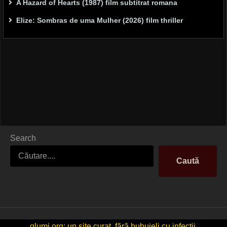
A Hazard of Hearts (1987) film subtitrat romana
Elize: Sombras de uma Mulher (2026) film thriller
Search
Caută
glumi.org: un site curat, fără bubuieli cu infecții.