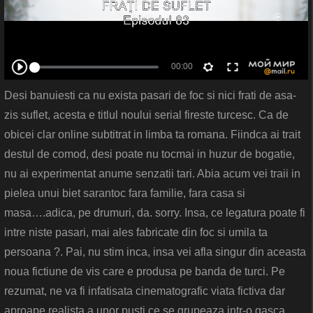
Desi banuiesti ca nu exista pasari de foc si nici frati de asa-
zis suflet, acesta e titlul noului serial fireste turcesc. Ca de
obicei clar online subtitrat in limba ta romana. Fiindca ai trait
destul de comod, desi poate nu tocmai in huzur de bogatie,
nu ai experimentat anume senzatii tari. Abia acum vei traii in
pielea unui biet sarantoc fara familie, fara casa si
masa….adica, pe drumuri, da. sorry. Insa, ce legatura poate fi
intre niste pasari, mai ales fabricate din foc si umila ta
persoana ?. Pai, nu stim inca, insa vei afla singur din aceasta
noua fictiune de vis care e produsa pe banda de turci. Pe
rezumat, ne va fi infatisata cinematografic viata fictiva dar
aproape realista a unor pusti ce se grupeaza intr-o gasca