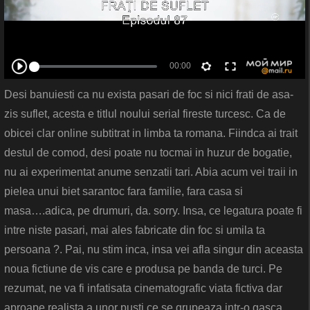
Desi banuiesti ca nu exista pasari de foc si nici frati de asa-
zis suflet, acesta e titlul noului serial fireste turcesc. Ca de
obicei clar online subtitrat in limba ta romana. Fiindca ai trait
destul de comod, desi poate nu tocmai in huzur de bogatie,
nu ai experimentat anume senzatii tari. Abia acum vei traii in
pielea unui biet sarantoc fara familie, fara casa si
masa….adica, pe drumuri, da. sorry. Insa, ce legatura poate fi
intre niste pasari, mai ales fabricate din foc si umila ta
persoana ?. Pai, nu stim inca, insa vei afla singur din aceasta
noua fictiune de vis care e produsa pe banda de turci. Pe
rezumat, ne va fi infatisata cinematografic viata fictiva dar
aproape realista a unor pusti ce se grupeaza intr-o gasca