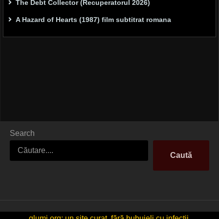
The Debt Collector (Recuperatorul 2026)
A Hazard of Hearts (1987) film subtitrat romana
Search
Caută
glumi.org: un site curat, fără bubuieli cu infecții.