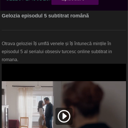
Gelozia episodul 5 subtitrat română
Otrava geloziei îți umflă venele și îți întunecă mințile în
episodul 5 al serialui obsesiv turcesc online subtitrat in
romana.