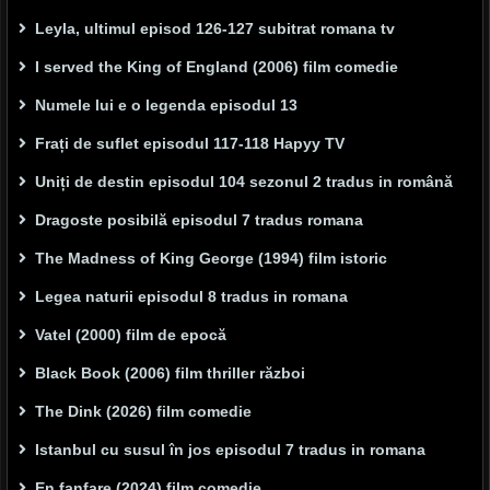
Leyla, ultimul episod 126-127 subitrat romana tv
I served the King of England (2006) film comedie
Numele lui e o legenda episodul 13
Frați de suflet episodul 117-118 Hapyy TV
Uniți de destin episodul 104 sezonul 2 tradus in română
Dragoste posibilă episodul 7 tradus romana
The Madness of King George (1994) film istoric
Legea naturii episodul 8 tradus in romana
Vatel (2000) film de epocă
Black Book (2006) film thriller război
The Dink (2026) film comedie
Istanbul cu susul în jos episodul 7 tradus in romana
En fanfare (2024) film comedie