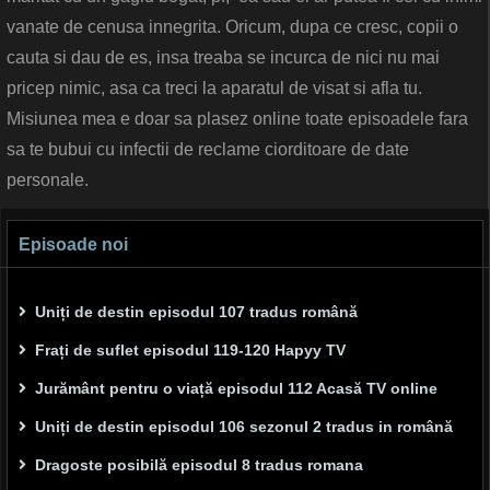
vanate de cenusa innegrita. Oricum, dupa ce cresc, copii o
cauta si dau de es, insa treaba se incurca de nici nu mai
pricep nimic, asa ca treci la aparatul de visat si afla tu.
Misiunea mea e doar sa plasez online toate episoadele fara
sa te bubui cu infectii de reclame ciorditoare de date
personale.
Episoade noi
Uniți de destin episodul 107 tradus română
Frați de suflet episodul 119-120 Hapyy TV
Jurământ pentru o viață episodul 112 Acasă TV online
Uniți de destin episodul 106 sezonul 2 tradus in română
Dragoste posibilă episodul 8 tradus romana