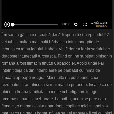
Îmi sari la gât ca o ursoaică dacă-ti spun că si-n episodul 97
vei îubi simultan mai multi bărbati cu inimi innegrite de
cenusa ca talpa iadului, hahaa. Vei fi doar a lor în serialul de
dragoste intunecată turcească. Fiind online subtitrat binisor in
romana a fost filmat in tinutul Capadociei. Acolo unde l-ai
intalnit deja ca din intamplaere pe barbatul cu inima de
smoala aproape neagra. Mai multe nu pot spune, caci
rezumatul te-ar infricosa si n-ai mai da pe-acolo. Insa, e ca de
obicei o treaba familiala cu multe imbarligaturi, intrigi
amoroase, bani si razbunare. La naiba, acum se pare ca o
femeie , o mama ce si-a abandonat copii de mici si apoi s-a
maritat cu un gagiu bogat, pf, ea sau ei ar putea fi cei cu inimi