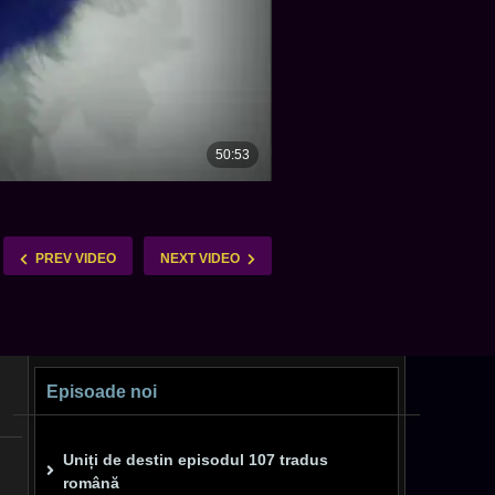
PREV VIDEO
NEXT VIDEO
Episoade noi
Uniți de destin episodul 107 tradus
română