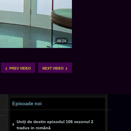
PREV VIDEO
NEXT VIDEO
Episoade noi
Uniți de destin episodul 106 sezonul 2
tradus in română