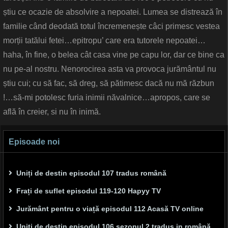
știu ce ocazie de absolvire a nepoatei. Lumea se distrează în
familie când deodată totul încremenește câci primesc vestea
morții tatălui fetei…epitropu’ care era tutorele nepoatei…
haha, în fine, o belea cât casa vine pe capu lor, dar ce bine ca
nu pe-al nostru. Nenorocirea asta va provoca jurământul nu
știu cui; cu să fac, să dreg, să pătimesc dacă nu mă răzbun
!…să-mi potolesc furia inimii năvalnice…apropos, care se
află în creier, si nu în inimă.
Episoade noi
Uniți de destin episodul 107 tradus română
Frați de suflet episodul 119-120 Hapyy TV
Jurământ pentru o viață episodul 112 Acasă TV online
Uniți de destin episodul 106 sezonul 2 tradus in română