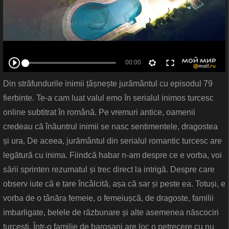
Din străfundurile inimii țâșnește jurământul cu episodul 79
fierbinte. Te-a cam luat valul emo în serialul inimos turcesc
online subtitrat în română. Pe vremuri antice, oamenii
credeau că înăuntrul inimii se nasc sentimentele, dragostea
și ura, De aceea, jurământul din serialul romantic turcesc are
legătură cu inima. Fiindcă habar n-am despre ce e vorba, voi
sării sprinten rezumatul și trec direct la intrigă. Despre care
observ iute că e tare încâlcită, așa că sar și peste ea. Totuși, e
vorba de o tânăra femeie, o femeiușcă, de dragoste, familii
imbarligate, belele de răzbunare și alte asemenea născociri
turcești. Într-o familie de barosani are loc o petrecere cu nu