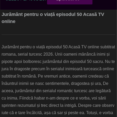
Jurământ pentru o viață episodul 50 Acasă TV
online
Jurământ pentru o viață episodul 50 Acasă TV online subtitrat
romana, serial turcesc 2026. Unii oameni mănâncă inimi și
pipote apoi bolboresc jurământul din episodul 50 sacru. Nu te
jura în dragoste precum în serialul inimioară turcească online
subtitrat în română. Pe vremuri antice, oamenii credeau că
înăuntrul inimii se nasc sentimentele, dragostea și ura, De
aceea, jurământul din serialul romantic turcesc are legătură
cu inima. Fiindcă habar n-am despre ce e vorba, voi sării
sprinten rezumatul și trec direct la intrigă. Despre care observ
iute că e tare încâlcită, așa că sar și peste ea. Totuși, e vorba