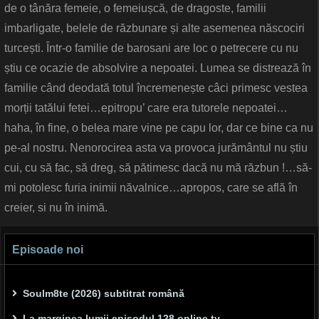
de o tânăra femeie, o femeiușcă, de dragoste, familii
imbarligate, belele de răzbunare și alte asemenea născociri
turcești. Într-o familie de barosani are loc o petrecere cu nu
știu ce ocazie de absolvire a nepoatei. Lumea se distrează în
familie când deodată totul încremenește câci primesc vestea
morții tatălui fetei…epitropu’ care era tutorele nepoatei…
haha, în fine, o belea mare vine pe capu lor, dar ce bine ca nu
pe-al nostru. Nenorocirea asta va provoca jurământul nu știu
cui, cu să fac, să dreg, să pătimesc dacă nu mă răzbun !…să-
mi potolesc furia inimii năvalnice…apropos, care se află în
creier, si nu în inimă.
Episoade noi
Soulm8te (2026) subtitrat română
La marginea lumii episodul 128 online tv