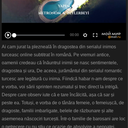
Ai cam jurat la plezneală în dragostea din serialul inimos
turceasc online subtitrat în română. Pe vremuri antice,
oamenii credeau că înăuntrul inimii se nasc sentimentele,
dragostea și ura, De aceea, jurământul din serialul romantic
turcesc are legătură cu inima. Fiindcă habar n-am despre ce
e vorba, voi sării sprinten rezumatul și trec direct la intrigă.
Despre care observ iute că e tare încâlcită, așa că sar și
peste ea. Totuși, e vorba de o tânăra femeie, o femeiușcă, de
dragoste, familii imbarligate, belele de răzbunare și alte
asemenea născociri turcești. Într-o familie de barosani are loc
o petrecere cu nu știu ce ocazie de absolvire a nepoatei.