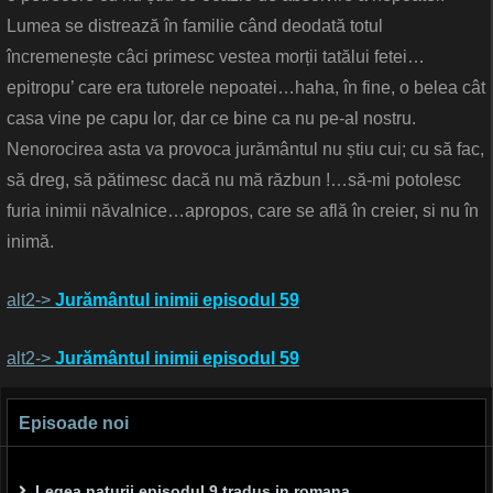
Lumea se distrează în familie când deodată totul
încremenește câci primesc vestea morții tatălui fetei…
epitropu’ care era tutorele nepoatei…haha, în fine, o belea cât
casa vine pe capu lor, dar ce bine ca nu pe-al nostru.
Nenorocirea asta va provoca jurământul nu știu cui; cu să fac,
să dreg, să pătimesc dacă nu mă răzbun !…să-mi potolesc
furia inimii năvalnice…apropos, care se află în creier, si nu în
inimă.
alt2->
Jurământul inimii episodul 59
alt2->
Jurământul inimii episodul 59
Episoade noi
Legea naturii episodul 9 tradus in romana