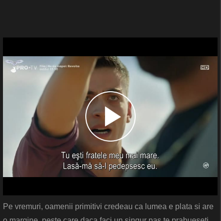
Pe vremuri, oamenii primitivi credeau ca lumea e plata si are
o margine, peste care daca faci un singur pas te prabueseti