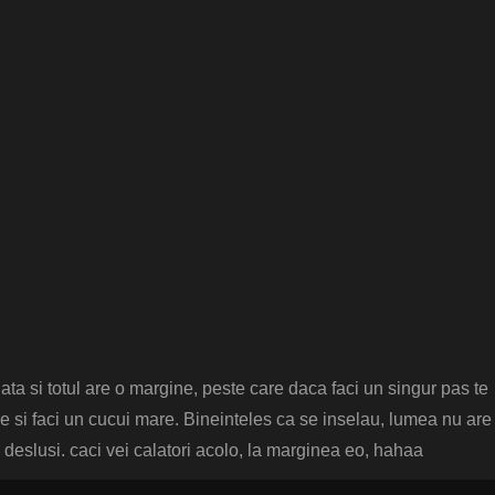
ta si totul are o margine, peste care daca faci un singur pas te
re si faci un cucui mare. Bineinteles ca se inselau, lumea nu are
vei deslusi. caci vei calatori acolo, la marginea eo, hahaa