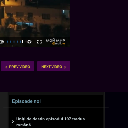
PREV VIDEO
NEXT VIDEO
Episoade noi
Uniți de destin episodul 107 tradus
română