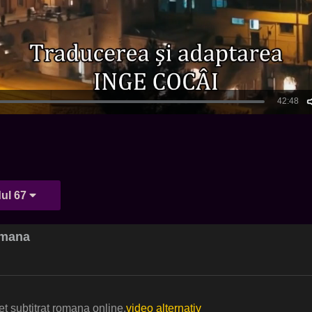
ul 67
omana
t subtitrat romana online.
video alternativ