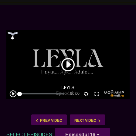
PREV VIDEO
NEXT VIDEO
SELECT EPISODES:
Episosdul 16