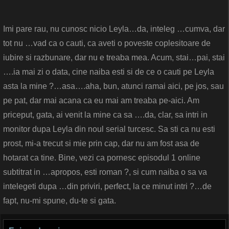
Imi pare rau, nu cunosc nicio Leyla…da, inteleg …cumva, dar
tot nu …vad ca o cauti, ca aveti o poveste coplesitoare de
iubire si razbunare, dar nu e treaba mea. Acum, stai…pai, stai
….ia mai zi o data, cine naiba esti si de ce o cauti pe Leyla
asta la mine ?…asa….aha, bun, atunci ramai aici, pe jos, sau
pe pat, dar mai acana ca eu mai am treaba pe-aici. Am
priceput, gata, ai venit la mine ca sa ….da, clar, sa intri in
monitor dupa Leyla din noul serial turcesc. Sa sti ca nu esti
prost, mi-a trecut si mie prin cap, dar nu am fost asa de
hotarat ca tine. Bine, vezi ca pornesc episodul 1 online
subtitrat in …apropos, esti roman ?, si cum naiba o sa va
intelegeti dupa …din priviri, perfect, la ce minut intri ?…de
fapt, nu-mi spune, du-te si gata.