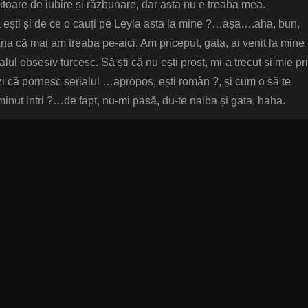
itoare de iubire și răzbunare, dar asta nu e treaba mea.
a ești și de ce o cauți pe Leyla asta la mine ?…așa….aha, bun,
na că mai am treaba pe-aici. Am priceput, gata, ai venit la mine
alul obsesiv turcesc. Să ști că nu ești prost, mi-a trecut și mie pr
ezi că pornesc serialul …apropos, ești român ?, și cum o să te
 minut intri ?…de fapt, nu-mi pasă, du-te naiba și gata, haha.