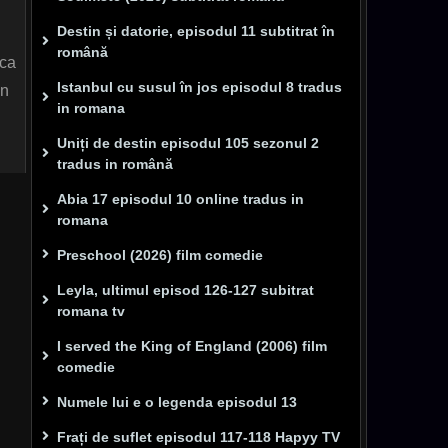
Destin și datorie, episodul 11 subtitrat în
română
 ca
Istanbul cu susul în jos episodul 8 tradus
in
in romana
Uniți de destin episodul 105 sezonul 2
tradus in română
Abia 17 episodul 10 online tradus in
romana
Preschool (2026) film comedie
Leyla, ultimul episod 126-127 subitrat
romana tv
I served the King of England (2006) film
comedie
Numele lui e o legenda episodul 13
Frați de suflet episodul 117-118 Hapyy TV