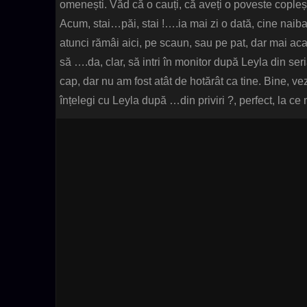
omenești. Văd că o cauți, că aveți o poveste copleș
Acum, stai…păi, stai !….ia mai zi o dată, cine naib
atunci rămâi aici, pe scaun, sau pe pat, dar mai aca
să ….da, clar, să intri în monitor după Leyla din seri
cap, dar nu am fost atât de hotărât ca tine. Bine, v
înțelegi cu Leyla după …din priviri ?, perfect, la ce