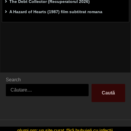
The Debt Collector (Recuperatorul 2026)
A Hazard of Hearts (1987) film subtitrat romana
Search
Caută
glumi.org: un site curat, fără bubuieli cu infecții.