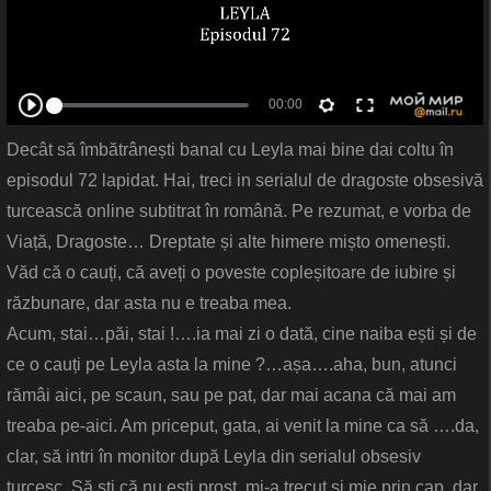
Decât să îmbătrânești banal cu Leyla mai bine dai coltu în
episodul 72 lapidat. Hai, treci in serialul de dragoste obsesivă
turcească online subtitrat în română. Pe rezumat, e vorba de
Viață, Dragoste… Dreptate și alte himere mișto omenești.
Văd că o cauți, că aveți o poveste copleșitoare de iubire și
răzbunare, dar asta nu e treaba mea.
Acum, stai…păi, stai !….ia mai zi o dată, cine naiba ești și de
ce o cauți pe Leyla asta la mine ?…așa….aha, bun, atunci
rămâi aici, pe scaun, sau pe pat, dar mai acana că mai am
treaba pe-aici. Am priceput, gata, ai venit la mine ca să ….da,
clar, să intri în monitor după Leyla din serialul obsesiv
turcesc. Să ști că nu ești prost, mi-a trecut și mie prin cap, dar