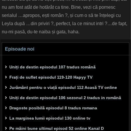
nu am fost atât de hotărât ca tine. Bine, vezi că pornesc
serialul …apropos, ești român ?, și cum o să te înțelegi cu
Leyla după …din priviri ?, perfect, la ce minut intri ?…de fapt,
nu-mi pasă, du-te naiba și gata, haha.
Episoade noi
Uniți de destin episodul 107 tradus română
Frați de suflet episodul 119-120 Hapyy TV
Jurământ pentru o viață episodul 112 Acasă TV online
Uniți de destin episodul 106 sezonul 2 tradus in română
Dragoste posibilă episodul 8 tradus romana
La marginea lumii episodul 130 online tv
Pe mâini bune ultimul episod 52 online Kanal D