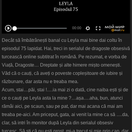
Decât să îmbătrânești banal cu Leyla mai bine dai coltu în
episodul 75 lapidat. Hai, treci in serialul de dragoste obsesivă
turcească online subtitrat în română. Pe rezumat, e vorba de
Viață, Dragoste… Dreptate și alte himere mișto omenești.
Văd că o cauți, că aveți o poveste copleșitoare de iubire și
răzbunare, dar asta nu e treaba mea.
Acum, stai…păi, stai !….ia mai zi o dată, cine naiba ești și de
ce o cauți pe Leyla asta la mine ?…așa….aha, bun, atunci
rămâi aici, pe scaun, sau pe pat, dar mai acana că mai am
treaba pe-aici. Am priceput, gata, ai venit la mine ca să ….da,
clar, să intri în monitor după Leyla din serialul obsesiv
turcesc. Să ști că nu ești prost, mi-a trecut și mie prin cap, dar