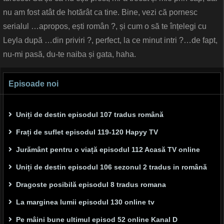
nu am fost atât de hotărât ca tine. Bine, vezi că pornesc
serialul …apropos, ești român ?, și cum o să te înțelegi cu
Leyla după …din priviri ?, perfect, la ce minut intri ?…de fapt,
nu-mi pasă, du-te naiba și gata, haha.
Episoade noi
Uniți de destin episodul 107 tradus română
Frați de suflet episodul 119-120 Hapyy TV
Jurământ pentru o viață episodul 112 Acasă TV online
Uniți de destin episodul 106 sezonul 2 tradus in română
Dragoste posibilă episodul 8 tradus romana
La marginea lumii episodul 130 online tv
Pe mâini bune ultimul episod 52 online Kanal D