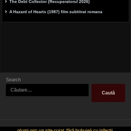
The Debt Collector (Recuperatorul 2026)
A Hazard of Hearts (1987) film subtitrat romana
Search
Caută
glumi.org: un site curat, fără bubuieli cu infecții.