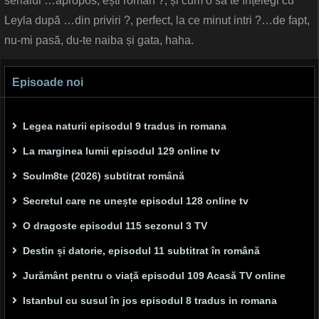
serialul …apropos, ești român ?, și cum o să te înțelegi cu
Leyla după …din priviri ?, perfect, la ce minut intri ?…de fapt,
nu-mi pasă, du-te naiba și gata, haha.
Episoade noi
Legea naturii episodul 9 tradus in romana
La marginea lumii episodul 129 online tv
Soulm8te (2026) subtitrat română
Secretul care ne unește episodul 128 online tv
O dragoste episodul 115 sezonul 3 TV
Destin și datorie, episodul 11 subtitrat în română
Jurământ pentru o viață episodul 109 Acasă TV online
Istanbul cu susul în jos episodul 8 tradus in romana