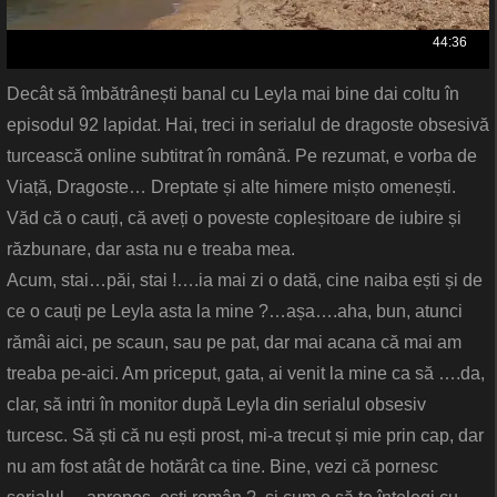
Decât să îmbătrânești banal cu Leyla mai bine dai coltu în
episodul 92 lapidat. Hai, treci in serialul de dragoste obsesivă
turcească online subtitrat în română. Pe rezumat, e vorba de
Viață, Dragoste… Dreptate și alte himere mișto omenești.
Văd că o cauți, că aveți o poveste copleșitoare de iubire și
răzbunare, dar asta nu e treaba mea.
Acum, stai…păi, stai !….ia mai zi o dată, cine naiba ești și de
ce o cauți pe Leyla asta la mine ?…așa….aha, bun, atunci
rămâi aici, pe scaun, sau pe pat, dar mai acana că mai am
treaba pe-aici. Am priceput, gata, ai venit la mine ca să ….da,
clar, să intri în monitor după Leyla din serialul obsesiv
turcesc. Să ști că nu ești prost, mi-a trecut și mie prin cap, dar
nu am fost atât de hotărât ca tine. Bine, vezi că pornesc