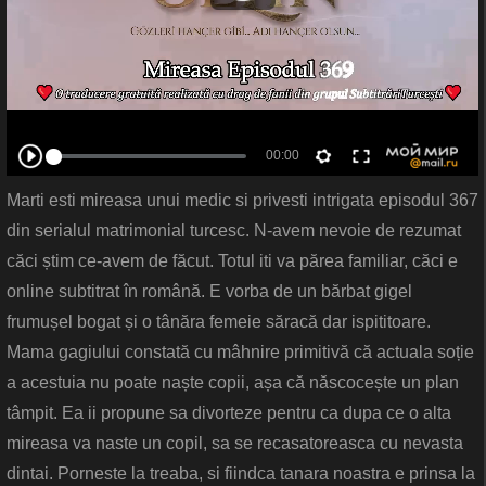
Marti esti mireasa unui medic si privesti intrigata episodul 367
din serialul matrimonial turcesc. N-avem nevoie de rezumat
căci știm ce-avem de făcut. Totul iti va părea familiar, căci e
online subtitrat în română. E vorba de un bărbat gigel
frumușel bogat și o tânăra femeie săracă dar ispititoare.
Mama gagiului constată cu mâhnire primitivă că actuala soție
a acestuia nu poate naște copii, așa că născocește un plan
tâmpit. Ea ii propune sa divorteze pentru ca dupa ce o alta
mireasa va naste un copil, sa se recasatoreasca cu nevasta
dintai. Porneste la treaba, si fiindca tanara noastra e prinsa la