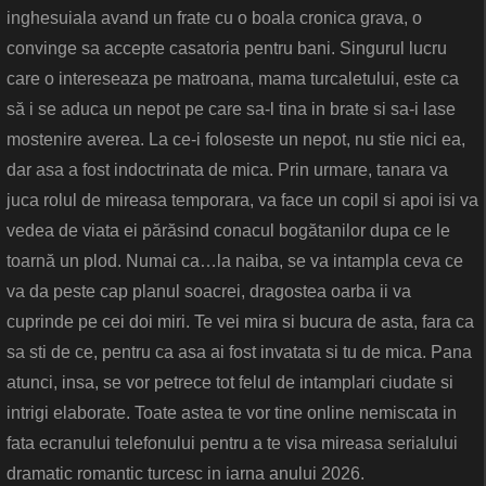
inghesuiala avand un frate cu o boala cronica grava, o
convinge sa accepte casatoria pentru bani. Singurul lucru
care o intereseaza pe matroana, mama turcaletului, este ca
să i se aduca un nepot pe care sa-l tina in brate si sa-i lase
mostenire averea. La ce-i foloseste un nepot, nu stie nici ea,
dar asa a fost indoctrinata de mica. Prin urmare, tanara va
juca rolul de mireasa temporara, va face un copil si apoi isi va
vedea de viata ei părăsind conacul bogătanilor dupa ce le
toarnă un plod. Numai ca…la naiba, se va intampla ceva ce
va da peste cap planul soacrei, dragostea oarba ii va
cuprinde pe cei doi miri. Te vei mira si bucura de asta, fara ca
sa sti de ce, pentru ca asa ai fost invatata si tu de mica. Pana
atunci, insa, se vor petrece tot felul de intamplari ciudate si
intrigi elaborate. Toate astea te vor tine online nemiscata in
fata ecranului telefonului pentru a te visa mireasa serialului
dramatic romantic turcesc in iarna anului 2026.