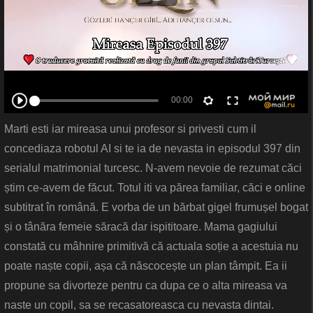
Marti esti iar mireasa unui profesor si privesti cum il
concediaza robotul AI si te ia de nevasta in episodul 397 din
serialul matrimonial turcesc. N-avem nevoie de rezumat căci
știm ce-avem de făcut. Totul iti va părea familiar, căci e online
subtitrat în română. E vorba de un bărbat gigel frumușel bogat
și o tânăra femeie săracă dar ispititoare. Mama gagiului
constată cu mâhnire primitivă că actuala soție a acestuia nu
poate naște copii, așa că născocește un plan tâmpit. Ea ii
propune sa divorteze pentru ca dupa ce o alta mireasa va
naste un copil, sa se recasatoreasca cu nevasta dintai.