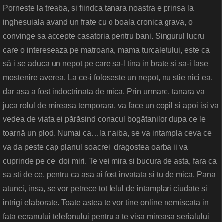
Porneste la treaba, si fiindca tanara noastra e prinsa la
inghesuiala avand un frate cu o boala cronica grava, o
convinge sa accepte casatoria pentru bani. Singurul lucru
care o intereseaza pe matroana, mama turcaletului, este ca
să i se aduca un nepot pe care sa-l tina in brate si sa-i lase
mostenire averea. La ce-i foloseste un nepot, nu stie nici ea,
dar asa a fost indoctrinata de mica. Prin urmare, tanara va
juca rolul de mireasa temporara, va face un copil si apoi isi va
vedea de viata ei părăsind conacul bogătanilor dupa ce le
toarnă un plod. Numai ca…la naiba, se va intampla ceva ce
va da peste cap planul soacrei, dragostea oarba ii va
cuprinde pe cei doi miri. Te vei mira si bucura de asta, fara ca
sa sti de ce, pentru ca asa ai fost invatata si tu de mica. Pana
atunci, insa, se vor petrece tot felul de intamplari ciudate si
intrigi elaborate. Toate astea te vor tine online nemiscata in
fata ecranului telefonului pentru a te visa mireasa serialului