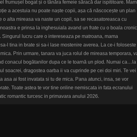
gel frumușel bogat și o tânăra femeie săracă dar ispititoare. Ma
oție a acestuia nu poate naște copii, așa că născocește un plan
e o alta mireasa va naste un copil, sa se recasatoreasca cu
a noastra e prinsa la inghesuiala avand un frate cu o boala croni
i. Singurul lucru care o intereseaza pe matroana, mama
sa-l tina in brate si sa-i lase mostenire averea. La ce-i foloseste
de mica. Prin urmare, tanara va juca rolul de mireasa temporara, v
sind conacul bogătanilor dupa ce le toarnă un plod. Numai ca…la
l soacrei, dragostea oarba ii va cuprinde pe cei doi miri. Te vei
a asa ai fost invatata si tu de mica. Pana atunci, insa, se vor
borate. Toate astea te vor tine online nemiscata in fata ecranului
atic romantic turcesc in primavara anului 2026.