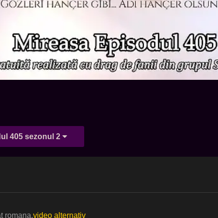
ul 405 sezonul 2
at romana.
video alternativ