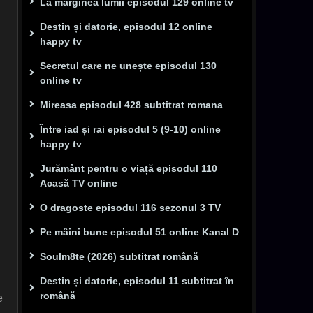
La marginea lumii episodul 129 online tv
Destin și datorie, episodul 12 online
happy tv
Secretul care ne unește episodul 130
online tv
Mireasa episodul 428 subtitrat romana
Între iad și rai episodul 5 (9-10) online
happy tv
Jurământ pentru o viață episodul 110
Acasă TV online
O dragoste episodul 116 sezonul 3 TV
Pe mâini bune episodul 51 online Kanal D
Soulm8te (2026) subtitrat română
Destin și datorie, episodul 11 subtitrat în
română
e