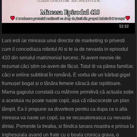
Luni esti iar mireasa unui director de marketing si privesti
cum il concediaza robotul AI si te ia de nevasta in episodul
410 din serialul matrimonial turcesc. N-avem nevoie de
rezumat căci știm ce-avem de făcut. Totul iti va părea familiar,
căci e online subtitrat în română. E vorba de un bărbat gigel
frumușel bogat și o tânăra femeie săracă dar ispititoare.
Mama gagiului constată cu mâhnire primitivă că actuala soție
a acestuia nu poate naște copii, așa că născocește un plan
tâmpit. Ea ii propune sa divorteze pentru ca dupa ce o alta
mireasa va naste un copil, sa se recasatoreasca cu nevasta
dintai. Porneste la treaba, si fiindca tanara noastra e prinsa la
inghesuiala avand un frate cu o boala cronica grava, o