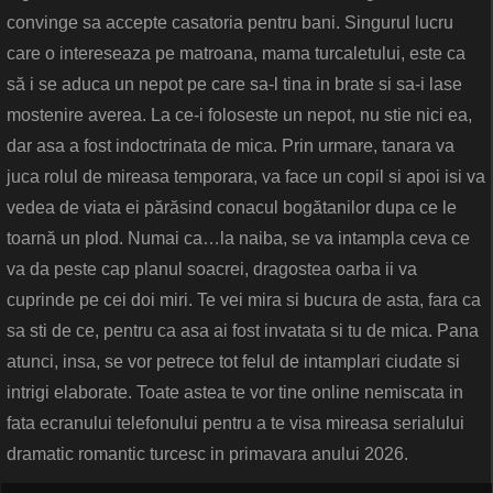
convinge sa accepte casatoria pentru bani. Singurul lucru
care o intereseaza pe matroana, mama turcaletului, este ca
să i se aduca un nepot pe care sa-l tina in brate si sa-i lase
mostenire averea. La ce-i foloseste un nepot, nu stie nici ea,
dar asa a fost indoctrinata de mica. Prin urmare, tanara va
juca rolul de mireasa temporara, va face un copil si apoi isi va
vedea de viata ei părăsind conacul bogătanilor dupa ce le
toarnă un plod. Numai ca…la naiba, se va intampla ceva ce
va da peste cap planul soacrei, dragostea oarba ii va
cuprinde pe cei doi miri. Te vei mira si bucura de asta, fara ca
sa sti de ce, pentru ca asa ai fost invatata si tu de mica. Pana
atunci, insa, se vor petrece tot felul de intamplari ciudate si
intrigi elaborate. Toate astea te vor tine online nemiscata in
fata ecranului telefonului pentru a te visa mireasa serialului
dramatic romantic turcesc in primavara anului 2026.