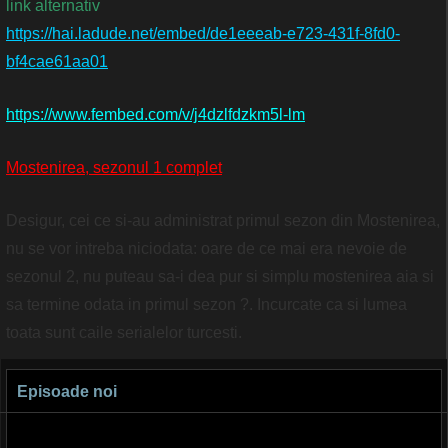
link alternativ
https://hai.ladude.net/embed/de1eeeab-e723-431f-8fd0-
bf4cae61aa01
https://www.fembed.com/v/j4dzlfdzkm5l-lm
Mostenirea, sezonul 1 complet
Desigur, cei ce si-au administrat primul sezon din Mostenirea,
nu se vor intreba niciodata: oare de ce mai era nevoie de
sezonul 2, nu puteau sa-i dea pur si simplu mostenirea aia si
sa termine odata in primul sezon ?. Incurcate ca si lumea
toata sunt caile serialelor turcesti.
Episoade noi