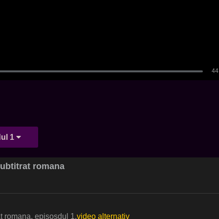
ul 1
ubtitrat romana
at romana, episosdul 1.
video alternativ