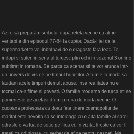
Azi o să preparăm șerbetul după rețeta veche cu afine
veritabile din episodul 77-84 la cuptor. Dacă-l iei de la
supermarket te vei inbolnavi de o dragoste fără leac. Te
indopi si suferi in serialul turcesc plin ochi in sezonul 3 online
subtitrat in romana. Se parca ca scenaristi te vor arunca intr-
un univers de vis de pe timpul bunicilor. Acum e la moda sa
laudam acele timpuri demult apuse, insa realitatea nu e
tocmai ca-n filme si povesti. O familie moderna de turcaleti se
pomeneste pe acelasi drum cu una de moda veche. O
cucoana profesoara cu doau fete tinere cosmopolite de
maritat este nevoita sa se inteleaga cu o alta familie al carei
odrasle o va lua de sotie pe fiica ei. In vizita, fireste ca vor fi
tratati ca odinioara, cu serbet de afine pentru oaspeti. Mai