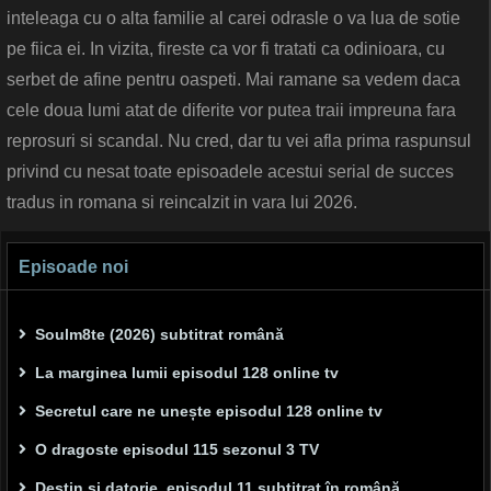
inteleaga cu o alta familie al carei odrasle o va lua de sotie
pe fiica ei. In vizita, fireste ca vor fi tratati ca odinioara, cu
serbet de afine pentru oaspeti. Mai ramane sa vedem daca
cele doua lumi atat de diferite vor putea traii impreuna fara
reprosuri si scandal. Nu cred, dar tu vei afla prima raspunsul
privind cu nesat toate episoadele acestui serial de succes
tradus in romana si reincalzit in vara lui 2026.
Episoade noi
Soulm8te (2026) subtitrat română
La marginea lumii episodul 128 online tv
Secretul care ne unește episodul 128 online tv
O dragoste episodul 115 sezonul 3 TV
Destin și datorie, episodul 11 subtitrat în română