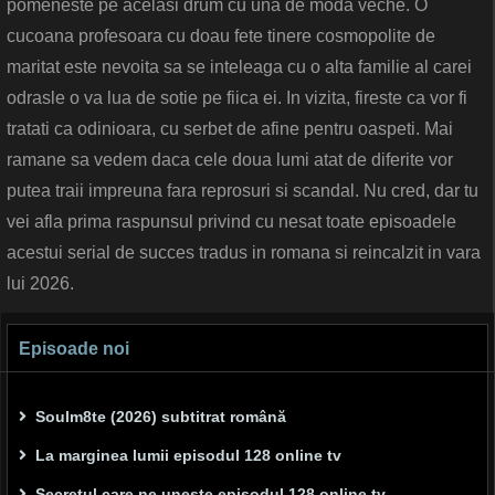
pomeneste pe acelasi drum cu una de moda veche. O
cucoana profesoara cu doau fete tinere cosmopolite de
maritat este nevoita sa se inteleaga cu o alta familie al carei
odrasle o va lua de sotie pe fiica ei. In vizita, fireste ca vor fi
tratati ca odinioara, cu serbet de afine pentru oaspeti. Mai
ramane sa vedem daca cele doua lumi atat de diferite vor
putea traii impreuna fara reprosuri si scandal. Nu cred, dar tu
vei afla prima raspunsul privind cu nesat toate episoadele
acestui serial de succes tradus in romana si reincalzit in vara
lui 2026.
Episoade noi
Soulm8te (2026) subtitrat română
La marginea lumii episodul 128 online tv
Secretul care ne unește episodul 128 online tv