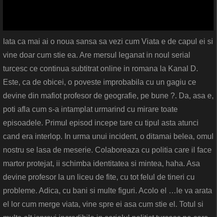
Iata ca mai ai o noua sansa sa vezi cum Viata e de capul ei si
vine doar cum stie ea. Are mersul leganat in noul serial
turcesc ce continua subtitrat online in romana la Kanal D.
Este, ca de obicei, o poveste improbabila cu un gagiu ce
devine din mafiot profesor de geografie, pe bune ?. Da, asa e,
poti afla cum s-a intamplat urmarind cu mirare toate
episoadele. Primul episod incepe tare cu tipul asta atunci
cand era interlop. In urma unui incident, o ditamai belea, omul
nostru se lasa de meserie. Colaboreaza cu politia care il face
martor protejat, ii schimba identitatea si mintea, haha. Asa
devine profesor la un liceu de fite, cu tot felul de tineri cu
probleme. Adica, cu bani si multe figuri. Acolo el …le va arata
el lor cum merge viata, vine spre ei asa cum stie el. Totul si