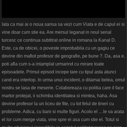
Iata ca mai ai o noua sansa sa vezi cum Viata e de capul ei si
vine doar cum stie ea. Are mersul leganat in noul serial
turcesc ce continua subtitrat online in romana la Kanal D.
Este, ca de obicei, o poveste improbabila cu un gagiu ce
devine din mafiot profesor de geografie, pe bune ?. Da, asa e,
poti afla cum s-a intamplat urmarind cu mirare toate
episoadele. Primul episod incepe tare cu tipul asta atunci
cand era interlop. In urma unui incident, o ditamai belea, omul
nostru se lasa de meserie. Colaboreaza cu politia care il face
martor protejat, ii schimba identitatea si mintea, haha. Asa
devine profesor la un liceu de fite, cu tot felul de tineri cu
probleme. Adica, cu bani si multe figuri. Acolo el …le va arata
el lor cum merge viata, vine spre ei asa cum stie el. Totul si