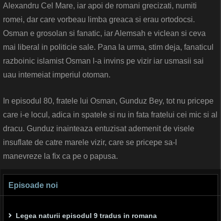
Alexandru Cel Mare, iar apoi de romani grecizati, numiti
romei, dar care vorbeau limba greaca si erau ortodocsi.
Osman e grosolan si fanatic, iar Alemsah e viclean si ceva
mai liberal in politicie sale. Pana la urma, stim deja, fanaticul
razboinic islamist Osman l-a invins pe vizir iar usmasii sai
uau intemeiat imperiul otoman.
In episodul 80, fratele lui Osman, Gunduz Bey, tot nu pricepe
care i-e locul, adica in spatele si nu in fata fratelui cei mic si al
dracu. Gunduz inainteaza entuzisat ademenit de visele
insuflate de catre marele vizir, care se pricepe sa-l
manevreze la fix ca pe o papusa.
Episoade noi
Legea naturii episodul 9 tradus in romana