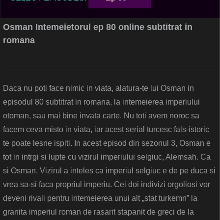
Osman Intemeietorul ep 80 online subtitrat in
romana
Daca nu poti face nimic in viata, alatura-te lui Osman in
episodul 80 subtitrat in romana, la intemeierea imperiului
otoman, sau mai bine invata carte. Nu toti avem noroc sa
facem ceva misto in viata, iar acest serial turcesc fals-istoric
te poate lesne ispiti. In acest episod din sezonul 3, Osman e
tot in intrgi si lupte cu vizirul imperiului selgiuc, Alemsah. Ca
si Osman, Vizirul a inteles ca imperiul selgiuc e de pe duca si
vrea sa-si faca propriul imperiu. Cei doi indivizi orgoliosi vor
deveni rivali pentru intemeierea unui alt „stat turkemn” la
granita imperiul roman de rasarit stapanit de greci de la