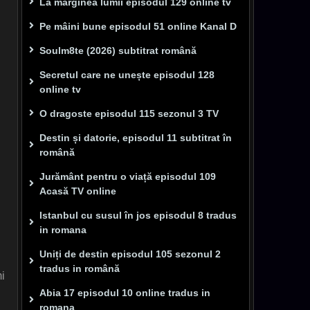
La marginea lumii episodul 129 online tv
Pe mâini bune episodul 51 online Kanal D
Soulm8te (2026) subtitrat română
Secretul care ne unește episodul 128
online tv
O dragoste episodul 115 sezonul 3 TV
Destin și datorie, episodul 11 subtitrat în
română
Jurământ pentru o viață episodul 109
Acasă TV online
Istanbul cu susul în jos episodul 8 tradus
in romana
Uniți de destin episodul 105 sezonul 2
tradus in română
mi
Abia 17 episodul 10 online tradus in
romana