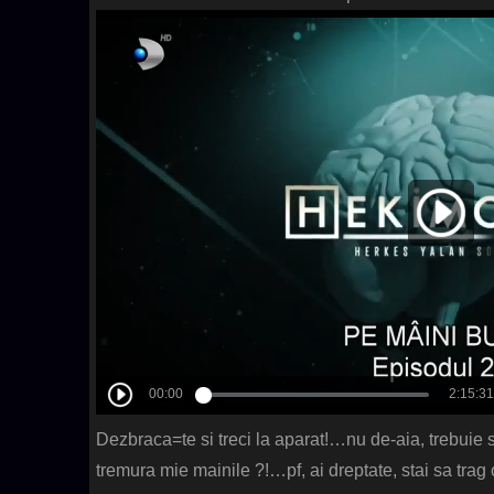
Dezbraca=te si treci la aparat!…nu de-aia, trebuie 
tremura mie mainile ?!…pf, ai dreptate, stai sa tr