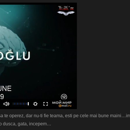
sa te operez, dar nu-ti fie teama, esti pe cele mai bune maini…i
ag o dusca, gata, incepem…