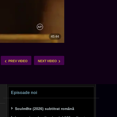
PREV VIDEO
NEXT VIDEO
Episoade noi
Soulm8te (2026) subtitrat română