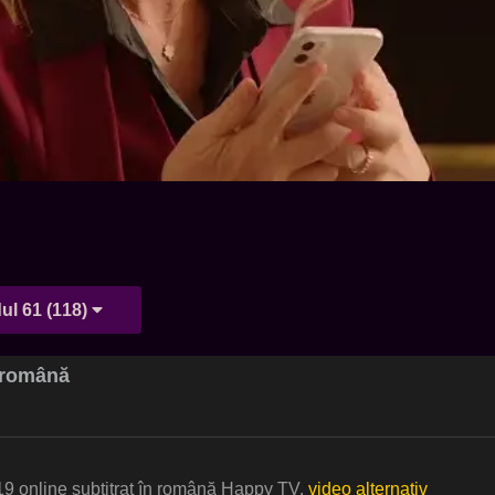
Episodul 61 (118)
t română
19 online subtitrat în română Happy TV.
video alternativ