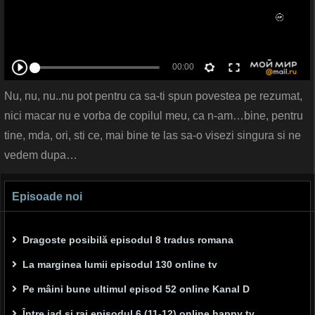
Nu, nu, nu..nu pot pentru ca sa-ti spun povestea pe rezumat,
nici macar nu e vorba de copilul meu, ca n-am…bine, pentru
tine, mda, ori, sti ce, mai bine te las sa-o visezi singura si ne
vedem dupa…
Episoade noi
Dragoste posibilă episodul 8 tradus romana
La marginea lumii episodul 130 online tv
Pe mâini bune ultimul episod 52 online Kanal D
Între iad și rai episodul 6 (11-12) online happy tv