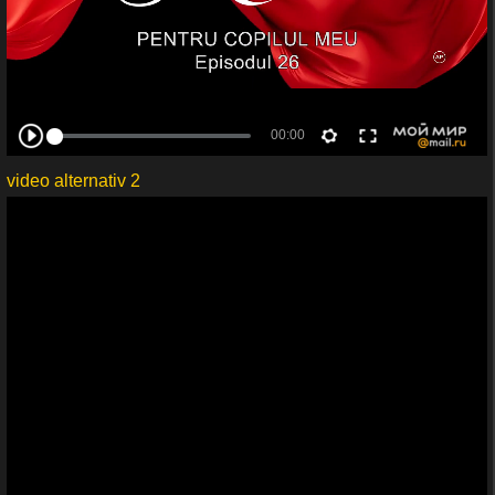
video alternativ 2