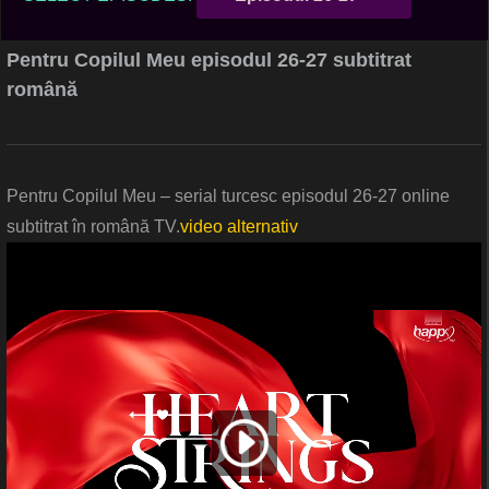
Pentru Copilul Meu episodul 26-27 subtitrat
română
Pentru Copilul Meu – serial turcesc episodul 26-27 online
subtitrat în română TV.
video alternativ